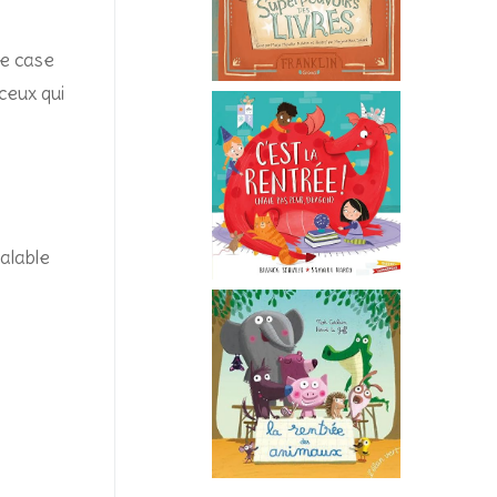
le case
 ceux qui
éalable