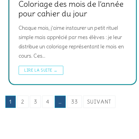
Coloriage des mois de l’année
pour cahier du jour
Chaque mois, j’aime instaurer un petit rituel
simple mais apprécié par mes élèves : je leur
distribue un coloriage représentant le mois en
cours. Ces…
LIRE LA SUITE →
Pagination
1
2
3
4
…
33
SUIVANT
des
publications