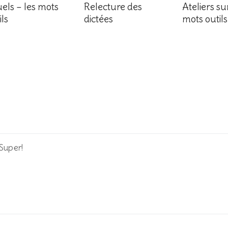
uels – les mots
Relecture des
Ateliers su
ils
dictées
mots outils
.Super!