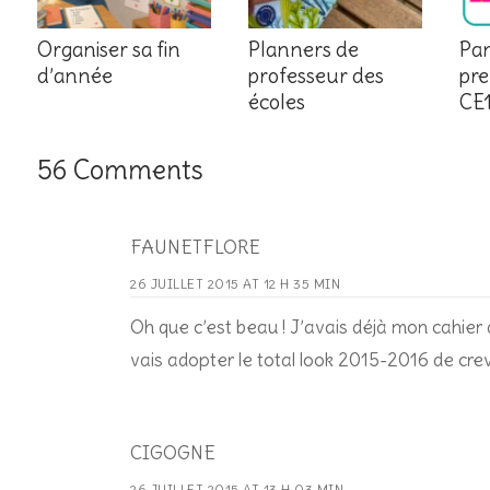
Organiser sa fin
Planners de
Pan
d’année
professeur des
pre
écoles
CE1
56 Comments
FAUNETFLORE
26 JUILLET 2015 AT 12 H 35 MIN
Oh que c’est beau ! J’avais déjà mon cahier d
vais adopter le total look 2015-2016 de crev
CIGOGNE
26 JUILLET 2015 AT 13 H 03 MIN