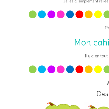
Je les ai simplement reliée
Po
Mon cahi
Il y a en tou
Des