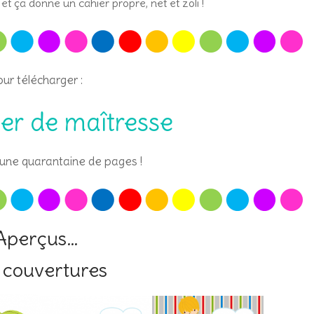
 et ça donne un cahier propre, net et zoli !
ur télécharger :
er de maîtresse
t une quarantaine de pages !
Aperçus…
 couvertures